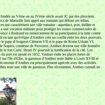
 été fondée au Vème ou au IVème siècle avant JC par des phocéens
ecs de Marseille font appel aux romains qui défont ces tribus.
s qui caractérisent une ville romaine : aqueducs, port, théâtre et
 a une vocation militaire pour protéger les routes commerciales de
ence à Rodoard en remerciement de sa participation à la lutte contre
i en tant qu'évêque d'Antibes crée un conflit entre les deux pouvoirs.
ntre le pape d'Avignon Clément VII et le pape de Rome Urbain VI,
de Naples, comtesse de Provence, Antibes devient une ville frontière
 le fort Carré. Henri IV poursuit la fortification de la cité. Les
 du port est ajouté en 1652. Vauban visite les places fortes de
sur l'île d'Elbe, la garnison d'Antibes reste fidèle à Louis XVIII et
'économie d'Antibes est principalement agricole avec des activités
ibes reste une ville de garnison. Plus récemment, Antibes connaît un