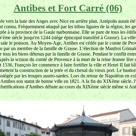
Antibes et Fort Carré (06)
née vers la baie des Anges avec Nice en arrière plan. Antipolis aurait
l connu. Fréquemment attaqué par les tribus ligures de la région, les gr
 à la province de la Gaule narbonnaise. Elle se pare de tous les édifice
Vème siècle jusqu'en 1244 (siège épiscopal transféré à Grasse). La ville
 sale le poisson. Au Moyen-Age, Antibes est cédée par le comte de Prov
enu par un membre de la famille de Grasse. L'élection de Manfroi Grimald
ur tous les biens détenus par la famille de Grasse. Pendant le conflit e
rès la scision du comté de Provence à la mort de la reine Jeanne Ière 
36. François Ier commence à faire fortifier la ville et Henri II fait bâtir
ttent la construction de la jetée et du chenal du vieux port. Le bastion
siégée par les troupes austro-sardes. Lors du retour de Napoléon en exil 
Antibes son statut de bonne ville en 1821. A la fin du XIXème siècle, l
s fortifications d'Antibes débute au cours du XIXème siècle même si Ant