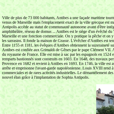
Ville de plus de 73 000 habitants, Antibes a une façade maritime tour
venus de Marseille mais l'emplacement exact de la ville grecque est ma
Antipolis accède au statut de communauté autonome avant d'être intégrée
amphithéâtre, réseau de domus ... Antibes est le siège d'un évêché du 
Marseille et une fonction commerciale. On y pratique la pêche et on y
les sarrasins. Il fonde la maison de Grasse. L'évêcher d'Antibes est t
Entre 1155 et 1181, les évêques d'Antibes obtiennent la suzeraineté s
Antibes est confiée aux Grimaldi de Gênes par le pape Clément VII. Ap
du royaume de France. Elle est mise à sac par les espagnols en 1524 et 15
remparts bastionnés sont construits en 1603. En 1648, des travaux perme
Provence en 1682 et revient à Antibes en 1693. En 1746, la ville est as
arrête et emprisonne l'avant-garde napoléonienne. Louis XVIII rend à 
commerciales et de rares activités industrielles. Le démantèlement de
nouvel élan grâce à l'implantation de Sophia Antipolis.